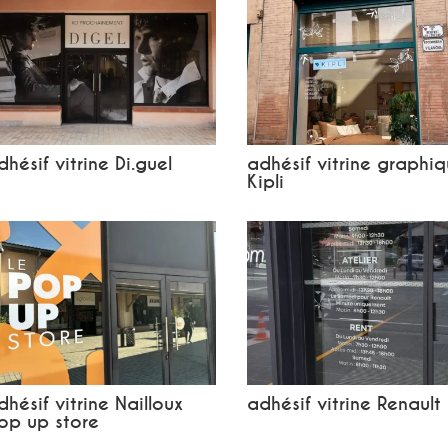
dhésif vitrine Di.guel
adhésif vitrine graphi
Kipli
dhésif vitrine Nailloux
adhésif vitrine Renault
op up store