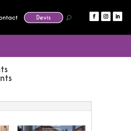
ontact
Devis
ts
nts