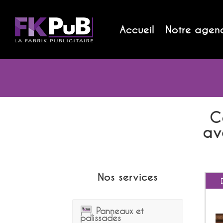
Accueil
Notre agen
C
av
Nos services
Panneaux et
palissades