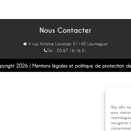
Nous Contacter
4 rue Antoine Lavoisier 31140 Launaguet
Tél. :
05.67.16.16.31
pyright
2026
|
Mentions légales et politique de protection d
Pour offrir l
pour stocker
technologie
navigation o
consentement