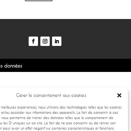
es données
Gérer le consentement aux cookies
es meilleures expériences, nous utilisons des technologies telles que les cookies
 et/ou accéder aux informations des appareils. Le fait de consentir à ces
s nous permettra de traiter des données telles que le comportement de
u les ID uniques sur ce site. Le fait de ne pas consentir ou de retirer son
 peut avoir un effet négatif sur certaines caractéristiques et fonctions.