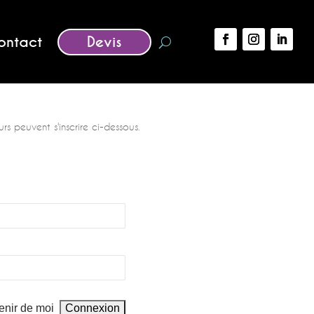
ontact
Devis
rs peuvent s'inscrire ci-dessous.
enir de moi